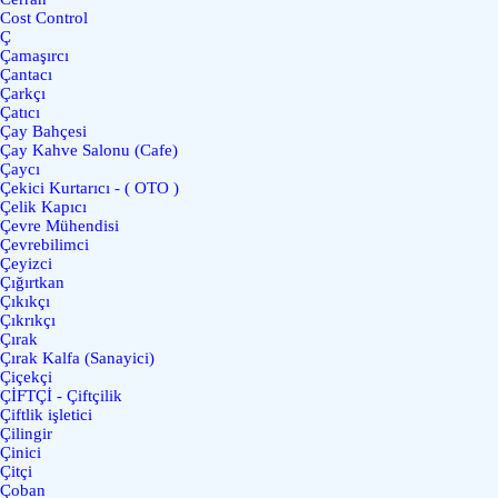
Cost Control
Ç
Çamaşırcı
Çantacı
Çarkçı
Çatıcı
Çay Bahçesi
Çay Kahve Salonu (Cafe)
Çaycı
Çekici Kurtarıcı - ( OTO )
Çelik Kapıcı
Çevre Mühendisi
Çevrebilimci
Çeyizci
Çığırtkan
Çıkıkçı
Çıkrıkçı
Çırak
Çırak Kalfa (Sanayici)
Çiçekçi
ÇİFTÇİ - Çiftçilik
Çiftlik işletici
Çilingir
Çinici
Çitçi
Çoban