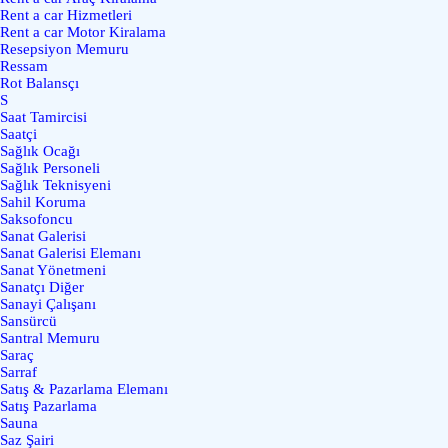
Rent a car Hizmetleri
Rent a car Motor Kiralama
Resepsiyon Memuru
Ressam
Rot Balansçı
S
Saat Tamircisi
Saatçi
Sağlık Ocağı
Sağlık Personeli
Sağlık Teknisyeni
Sahil Koruma
Saksofoncu
Sanat Galerisi
Sanat Galerisi Elemanı
Sanat Yönetmeni
Sanatçı Diğer
Sanayi Çalışanı
Sansürcü
Santral Memuru
Saraç
Sarraf
Satış & Pazarlama Elemanı
Satış Pazarlama
Sauna
Saz Şairi