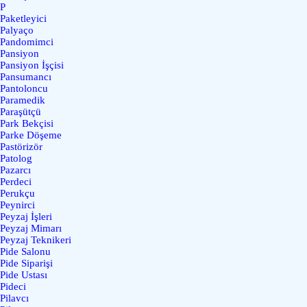
P
Paketleyici
Palyaço
Pandomimci
Pansiyon
Pansiyon İşçisi
Pansumancı
Pantoloncu
Paramedik
Paraşütçü
Park Bekçisi
Parke Döşeme
Pastörizör
Patolog
Pazarcı
Perdeci
Perukçu
Peynirci
Peyzaj İşleri
Peyzaj Mimarı
Peyzaj Teknikeri
Pide Salonu
Pide Siparişi
Pide Ustası
Pideci
Pilavcı