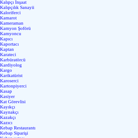
Kalıpçı İnşaat
Kalıpçılık Sanayii
Kaloriferci
Kamarot
Kameraman
Kamyon Şoförü
Kamyoncu
Kapıcı
Kaportacı
Kaptan
Karateci
Karbüratörcü
Kardiyolog
Kargo
Karikatürist
Karoserci
Kartonpiyerci
Kasap
Kasiyer
Kat Görevlisi
Kayıkçı
Kaynakçı
Kazakçı
Kazıcı
Kebap Restaurantı
Kebap Siparişi