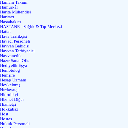
Hamam Takımı
Hamurkâr
Harita Mühendisi
Haritacı
Hastabakıcı
HASTANE - Sağlık & Tıp Merkezi
Hattat
Hava Trafikçisi
Havacı Personeli
Hayvan Bakıcısı
Hayvan Terbiyecisi
Hayvancılık
Hazır Sanal Ofis
Hediyelik Eşya
Hemotolog
Hemşire
Hesap Uzmanı
Heykeltıraş
Hırdavatçı
Hidrolikçi
Hizmet Diğer
Hizmetçi
Hokkabaz
Host
Hostes
Hukuk Personeli