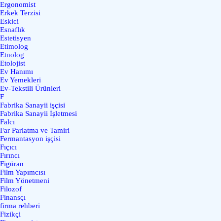
Ergonomist
Erkek Terzisi
Eskici
Esnaflık
Estetisyen
Etimolog
Etnolog
Etolojist
Ev Hanımı
Ev Yemekleri
Ev-Tekstili Ürünleri
F
Fabrika Sanayii işçisi
Fabrika Sanayii İşletmesi
Falcı
Far Parlatma ve Tamiri
Fermantasyon işçisi
Fıçıcı
Fırıncı
Figüran
Film Yapımcısı
Film Yönetmeni
Filozof
Finansçı
firma rehberi
Fizikçi