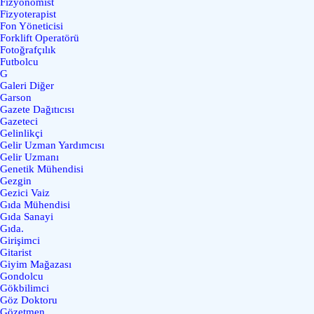
Fizyonomist
Fizyoterapist
Fon Yöneticisi
Forklift Operatörü
Fotoğrafçılık
Futbolcu
G
Galeri Diğer
Garson
Gazete Dağıtıcısı
Gazeteci
Gelinlikçi
Gelir Uzman Yardımcısı
Gelir Uzmanı
Genetik Mühendisi
Gezgin
Gezici Vaiz
Gıda Mühendisi
Gıda Sanayi
Gıda.
Girişimci
Gitarist
Giyim Mağazası
Gondolcu
Gökbilimci
Göz Doktoru
Gözetmen