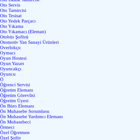
Oto Servis
Oto Tamircisi
Oto Tesisat
Oto Yedek Parçacı
Oto Yıkama
Oto Yıkamacı (Eleman)
Otobüs Şoförü
Otomotiv Yan Sanayi Ürünleri
Overlokçu
Oymacı
Oyun Hostesi
Oyun Yazarı
Oyuncakçı
Oyuncu
Ö
Öğrenci Servisi
Öğretim Elemanı
Öğretim Görevlisi
Öğretim Üyesi
Ön Büro Elemanı
Ön Muhasebe Sorumlusu
Ön Muhasebe Yardımcı Elemanı
Ön Muhasebeci
Örmeci
Özel Öğretmen
Özel Şoför