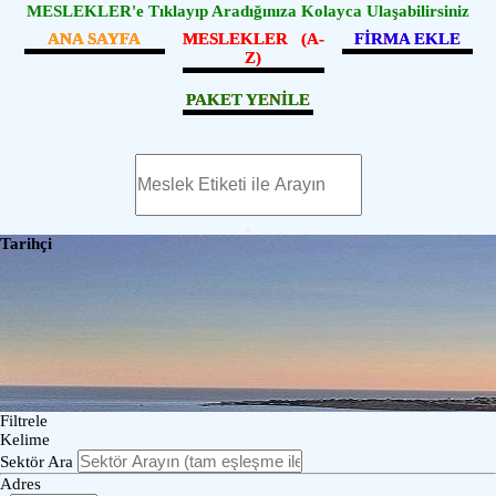
MESLEKLER'e Tıklayıp Aradığınıza Kolayca Ulaşabilirsiniz
ANA SAYFA
MESLEKLER (A-
FİRMA EKLE
Z)
PAKET YENİLE
Tarihçi
Filtrele
Kelime
Sektör Ara
Adres