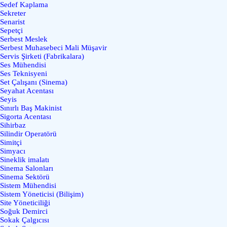
Sedef Kaplama
Sekreter
Senarist
Sepetçi
Serbest Meslek
Serbest Muhasebeci Mali Müşavir
Servis Şirketi (Fabrikalara)
Ses Mühendisi
Ses Teknisyeni
Set Çalışanı (Sinema)
Seyahat Acentası
Seyis
Sınırlı Baş Makinist
Sigorta Acentası
Sihirbaz
Silindir Operatörü
Simitçi
Simyacı
Sineklik imalatı
Sinema Salonları
Sinema Sektörü
Sistem Mühendisi
Sistem Yöneticisi (Bilişim)
Site Yöneticiliği
Soğuk Demirci
Sokak Çalgıcısı