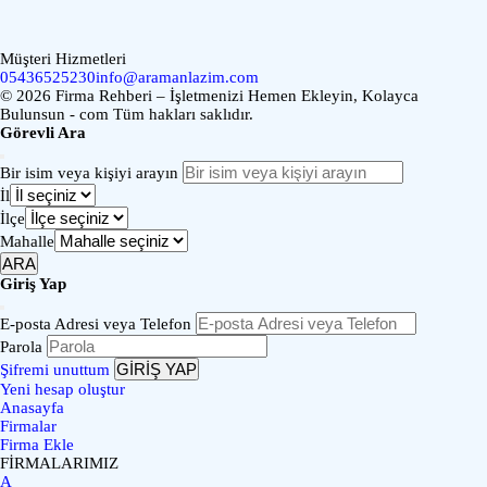
Müşteri Hizmetleri
05436525230
info@aramanlazim.com
© 2026 Firma Rehberi – İşletmenizi Hemen Ekleyin, Kolayca
Bulunsun - com Tüm hakları saklıdır.
Görevli Ara
Bir isim veya kişiyi arayın
İl
İlçe
Mahalle
ARA
Giriş Yap
E-posta Adresi veya Telefon
Parola
GİRİŞ YAP
Şifremi unuttum
Yeni hesap oluştur
Anasayfa
Firmalar
Firma Ekle
FİRMALARIMIZ
A