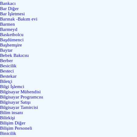
Bankacı
Bar Diğer
Bar İşletmesi
Barınak -Bakım evi
Barmen
Barmeyd
Basketbolcu
Başdümenci
Başhemşire
Baytar
Bebek Bakıcısı
Berber
Besicilik
Besteci
Bestekar
Biletçi
Bilgi İşlemci
Bilgisayar Mühendisi
Bilgisayar Programcısı
Bilgisayar Satışı
Bilgisayar Tamircisi
Bilim insanı
Bilirkişi
Bilişim Diğer
Bilişim Personeli
Binicilik