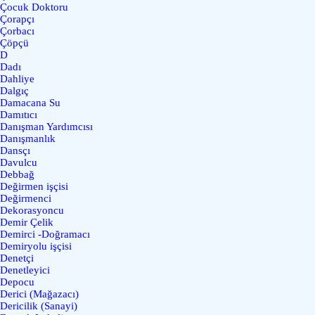
Çocuk Doktoru
Çorapçı
Çorbacı
Çöpçü
D
Dadı
Dahliye
Dalgıç
Damacana Su
Damıtıcı
Danışman Yardımcısı
Danışmanlık
Dansçı
Davulcu
Debbağ
Değirmen işçisi
Değirmenci
Dekorasyoncu
Demir Çelik
Demirci -Doğramacı
Demiryolu işçisi
Denetçi
Denetleyici
Depocu
Derici (Mağazacı)
Dericilik (Sanayi)