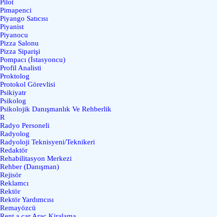
Pilot
Pimapenci
Piyango Satıcısı
Piyanist
Piyanocu
Pizza Salonu
Pizza Siparişi
Pompacı (İstasyoncu)
Profil Analisti
Proktolog
Protokol Görevlisi
Psikiyatr
Psikolog
Psikolojik Danışmanlık Ve Rehberlik
R
Radyo Personeli
Radyolog
Radyoloji Teknisyeni/Teknikeri
Redaktör
Rehabilitasyon Merkezi
Rehber (Danışman)
Rejisör
Reklamcı
Rektör
Rektör Yardımcısı
Remayözcü
Rent a car Araç Kiralama