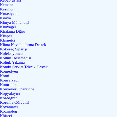
Kebap ustası
Kemancı
Kesimci
Kırtasiyeci
Kimya
Kimya Mühendisi
Kimyager
Kiralama Diğer
Kitapçı
Klarnetçi
Klima Havalandırma Destek
Kokoreç Siparişi
Koleksiyoncu
Koltuk Döşemecisi
Koltuk Yıkama
Kombi Servisi Teknik Destek
Komedyen
Komi
Konserveci
Kontrolör
Konveyör Operatörü
Kopyalayıcı
Koreograf
Koruma Görevlisi
Kovamatçı
Kozmolog
Köfteci