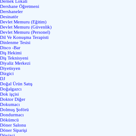
Dernek Lokali
Dershane Öğretmeni
Dershaneler
Desinatör
Devlet Memuru (Eğitim)
Devlet Memuru (Güvenlik)
Devlet Memuru (Personel)
Dil Ve Konuşma Terapisti
Dinlenme Tesisi
Disco -Bar
Diş Hekimi
Diş Teknisyeni
Diyaliz Merkezi
Diyetisyen
Dizgici
DJ
Doğal Ürün Satış
Doğalgazcı
Dok işçisi
Doktor Diğer
Dokumacı
Dolmuş Şoförü
Dondurmacı
Dökümcü
Döner Salonu
Döner Siparişi
Dövizci