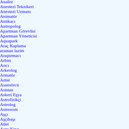
Analist
Anestezi Teknikeri
Anestezi Uzmanı
Animatör
Antikacı
Antropolog
Apartman Görevlisi
Apartman Yöneticisi
Aquapark
Araç Kaplama
araman lazim
Araştırmacı
Arbist
Arıcı
Arkeolog
Armatör
Artist
Asansörcü
Asistan
Askeri Eşya
Astrofizikçi
Astrolog
Astronom
Aşçı
Aşçıbaşı
Atlet
Auto King