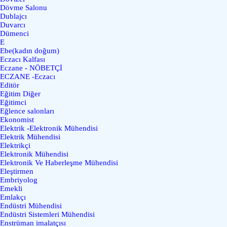
Dövme Salonu
Dublajcı
Duvarcı
Dümenci
E
Ebe(kadın doğum)
Eczacı Kalfası
Eczane - NÖBETÇİ
ECZANE -Eczacı
Editör
Eğitim Diğer
Eğitimci
Eğlence salonları
Ekonomist
Elektrik -Elektronik Mühendisi
Elektrik Mühendisi
Elektrikçi
Elektronik Mühendisi
Elektronik Ve Haberleşme Mühendisi
Eleştirmen
Embriyolog
Emekli
Emlakçı
Endüstri Mühendisi
Endüstri Sistemleri Mühendisi
Enstrüman imalatçısı