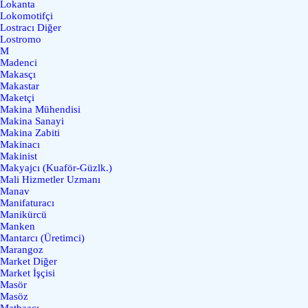
Lokanta
Lokomotifçi
Lostracı Diğer
Lostromo
M
Madenci
Makasçı
Makastar
Maketçi
Makina Mühendisi
Makina Sanayi
Makina Zabiti
Makinacı
Makinist
Makyajcı (Kuaför-Güzlk.)
Mali Hizmetler Uzmanı
Manav
Manifaturacı
Manikürcü
Manken
Mantarcı (Üretimci)
Marangoz
Market Diğer
Market İşçisi
Masör
Masöz
Matbaacı