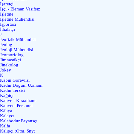
İşaretçi
İşçi - Eleman Vasıfsız
İşletme
İşletme Mühendisi
İşportacı
İthalatçı
J
Jeofizik Mühendisi
Jeolog
Jeoloji Mühendisi
Jeomorfolog
Jimnastikçi
Jinekolog
Jokey
K
Kabin Görevlisi
Kadın Doğum Uzmanı
Kadın Terzisi
Kâğıtçı
Kahve - Kıraathane
Kahveci Personel
Kâhya
Kalaycı
Kalebodur Fayansçı
Kalfa
Kalıpçı (Otm. Sny)