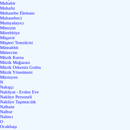
Muhabir
Muhafız
Muhasebe Elemanı
Muhasebeci
Mumyalayıcı
Müezzin
Mürebbiye
Müşavir
Müşteri Temsilcisi
Müteahhit
Mütercim
Müzik Kursu
Müzik Mağazası
Müzik Orkestra Grubu
Müzik Yönetmeni
Müzisyen
N
Nakışçı
Nakliyat - Evden Eve
Nakliye Personeli
Nakliye Taşımacılık
Nalbant
Nalbur
Nalıncı
O
Ocakbaşı