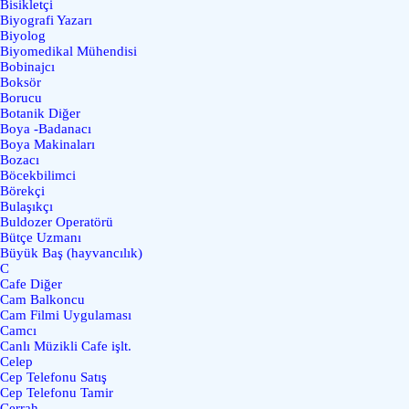
Bisikletçi
Biyografi Yazarı
Biyolog
Biyomedikal Mühendisi
Bobinajcı
Boksör
Borucu
Botanik Diğer
Boya -Badanacı
Boya Makinaları
Bozacı
Böcekbilimci
Börekçi
Bulaşıkçı
Buldozer Operatörü
Bütçe Uzmanı
Büyük Baş (hayvancılık)
C
Cafe Diğer
Cam Balkoncu
Cam Filmi Uygulaması
Camcı
Canlı Müzikli Cafe işlt.
Celep
Cep Telefonu Satış
Cep Telefonu Tamir
Cerrah