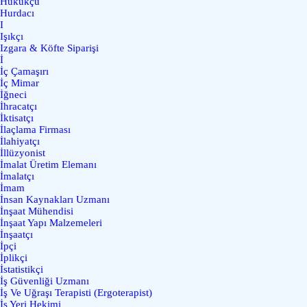
Hukukçu
Hurdacı
I
Işıkçı
Izgara & Köfte Siparişi
İ
İç Çamaşırı
İç Mimar
İğneci
İhracatçı
İktisatçı
İlaçlama Firması
İlahiyatçı
İllüzyonist
İmalat Üretim Elemanı
İmalatçı
İmam
İnsan Kaynakları Uzmanı
İnşaat Mühendisi
İnşaat Yapı Malzemeleri
İnşaatçı
İpçi
İplikçi
İstatistikçi
İş Güvenliği Uzmanı
İş Ve Uğraşı Terapisti (Ergoterapist)
İş Yeri Hekimi