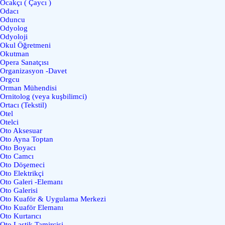
Ocakçı ( Çaycı )
Odacı
Oduncu
Odyolog
Odyoloji
Okul Öğretmeni
Okutman
Opera Sanatçısı
Organizasyon -Davet
Orgcu
Orman Mühendisi
Ornitolog (veya kuşbilimci)
Ortacı (Tekstil)
Otel
Otelci
Oto Aksesuar
Oto Ayna Toptan
Oto Boyacı
Oto Camcı
Oto Döşemeci
Oto Elektrikçi
Oto Galeri -Elemanı
Oto Galerisi
Oto Kuaför & Uygulama Merkezi
Oto Kuaför Elemanı
Oto Kurtarıcı
Oto Lastik Tamircisi