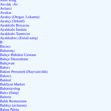
Avcılık -Av
Avizeci
Avukat
Ayakçı (Otogar, Lokanta)
Ayakçı (Tekstil)
Ayakkabı Boyacısı
Ayakkabı İmalatı
Ayakkabı Tamircisi
Ayakkabıcı (Esnaf-satış)
B
Bacacı
Baharatçı
Bahçe Bitkileri Uzmanı
Bahçe Düzenleme
Bahçıvan
Bakıcı
Bakım Personeli (Hayvancılık)
Bakırcı
Bakkal
Bakliyat Market
Bakteriyolog
Balcı (Satış)
Balerin
Balık Restaurantı
Balıkçı (avlanan)
Balon Pilotu