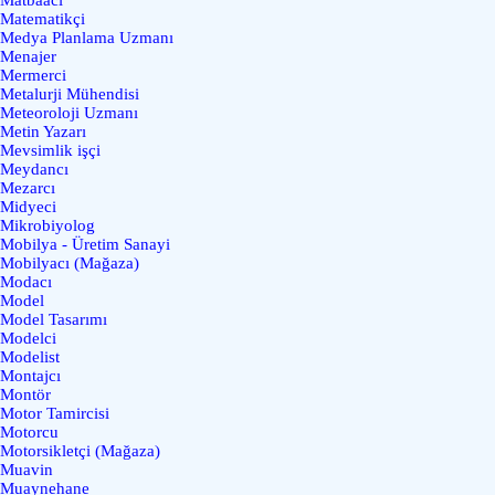
Matematikçi
Medya Planlama Uzmanı
Menajer
Mermerci
Metalurji Mühendisi
Meteoroloji Uzmanı
Metin Yazarı
Mevsimlik işçi
Meydancı
Mezarcı
Midyeci
Mikrobiyolog
Mobilya - Üretim Sanayi
Mobilyacı (Mağaza)
Modacı
Model
Model Tasarımı
Modelci
Modelist
Montajcı
Montör
Motor Tamircisi
Motorcu
Motorsikletçi (Mağaza)
Muavin
Muaynehane