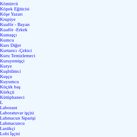
Kömürcü
Köpek Eğiticisi
Köşe Yazarı
Krupiye
Kuaför - Bayan
Kuaför -Erkek
Kumaşçı
Kumcu
Kurs Diğer
Kurtarıcı -Çekici
Kuru Temizlemeci
Kuruyemişçi
Kurye
Kuşbilimci
Kuşçu
Kuyumcu
Küçük baş
Kürkçü
Kütüphaneci
L
Laborant
Laboratuvar işçisi
Lahmacun Siparişi
Lahmacuncu
Lastikçi
Lobi İşçisi