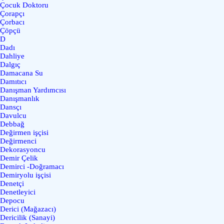
Çocuk Doktoru
Çorapçı
Çorbacı
Çöpçü
D
Dadı
Dahliye
Dalgıç
Damacana Su
Damıtıcı
Danışman Yardımcısı
Danışmanlık
Dansçı
Davulcu
Debbağ
Değirmen işçisi
Değirmenci
Dekorasyoncu
Demir Çelik
Demirci -Doğramacı
Demiryolu işçisi
Denetçi
Denetleyici
Depocu
Derici (Mağazacı)
Dericilik (Sanayi)