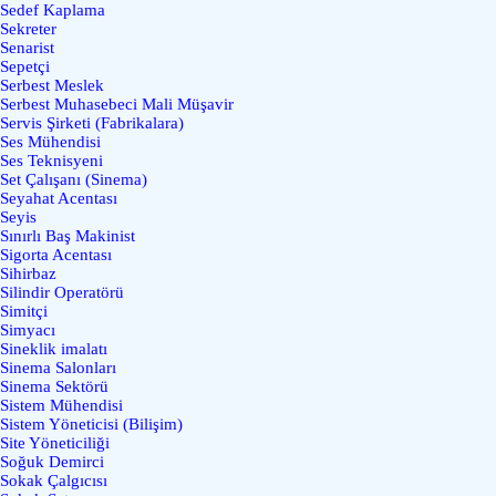
Sedef Kaplama
Sekreter
Senarist
Sepetçi
Serbest Meslek
Serbest Muhasebeci Mali Müşavir
Servis Şirketi (Fabrikalara)
Ses Mühendisi
Ses Teknisyeni
Set Çalışanı (Sinema)
Seyahat Acentası
Seyis
Sınırlı Baş Makinist
Sigorta Acentası
Sihirbaz
Silindir Operatörü
Simitçi
Simyacı
Sineklik imalatı
Sinema Salonları
Sinema Sektörü
Sistem Mühendisi
Sistem Yöneticisi (Bilişim)
Site Yöneticiliği
Soğuk Demirci
Sokak Çalgıcısı