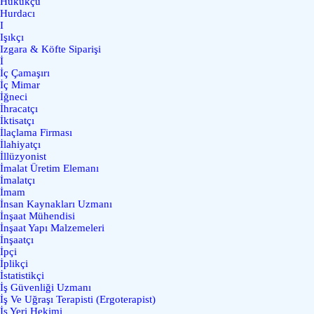
Hukukçu
Hurdacı
I
Işıkçı
Izgara & Köfte Siparişi
İ
İç Çamaşırı
İç Mimar
İğneci
İhracatçı
İktisatçı
İlaçlama Firması
İlahiyatçı
İllüzyonist
İmalat Üretim Elemanı
İmalatçı
İmam
İnsan Kaynakları Uzmanı
İnşaat Mühendisi
İnşaat Yapı Malzemeleri
İnşaatçı
İpçi
İplikçi
İstatistikçi
İş Güvenliği Uzmanı
İş Ve Uğraşı Terapisti (Ergoterapist)
İş Yeri Hekimi