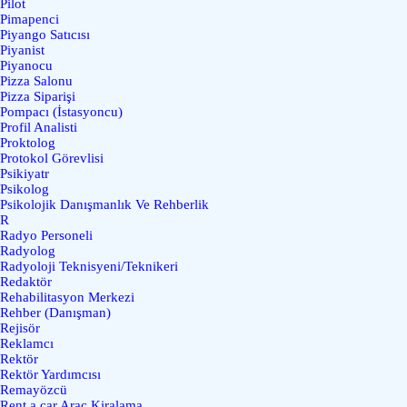
Pilot
Pimapenci
Piyango Satıcısı
Piyanist
Piyanocu
Pizza Salonu
Pizza Siparişi
Pompacı (İstasyoncu)
Profil Analisti
Proktolog
Protokol Görevlisi
Psikiyatr
Psikolog
Psikolojik Danışmanlık Ve Rehberlik
R
Radyo Personeli
Radyolog
Radyoloji Teknisyeni/Teknikeri
Redaktör
Rehabilitasyon Merkezi
Rehber (Danışman)
Rejisör
Reklamcı
Rektör
Rektör Yardımcısı
Remayözcü
Rent a car Araç Kiralama