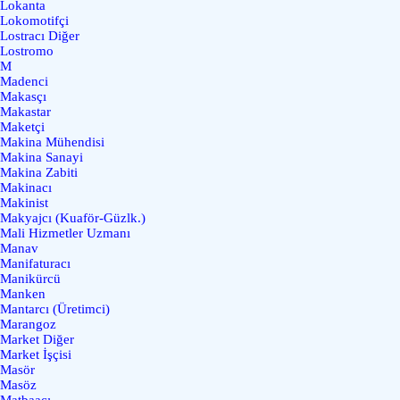
Lokanta
Lokomotifçi
Lostracı Diğer
Lostromo
M
Madenci
Makasçı
Makastar
Maketçi
Makina Mühendisi
Makina Sanayi
Makina Zabiti
Makinacı
Makinist
Makyajcı (Kuaför-Güzlk.)
Mali Hizmetler Uzmanı
Manav
Manifaturacı
Manikürcü
Manken
Mantarcı (Üretimci)
Marangoz
Market Diğer
Market İşçisi
Masör
Masöz
Matbaacı