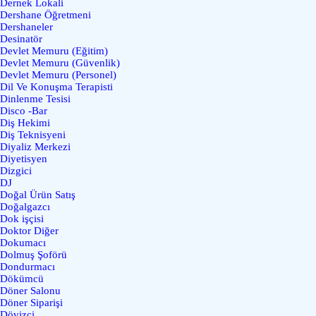
Dernek Lokali
Dershane Öğretmeni
Dershaneler
Desinatör
Devlet Memuru (Eğitim)
Devlet Memuru (Güvenlik)
Devlet Memuru (Personel)
Dil Ve Konuşma Terapisti
Dinlenme Tesisi
Disco -Bar
Diş Hekimi
Diş Teknisyeni
Diyaliz Merkezi
Diyetisyen
Dizgici
DJ
Doğal Ürün Satış
Doğalgazcı
Dok işçisi
Doktor Diğer
Dokumacı
Dolmuş Şoförü
Dondurmacı
Dökümcü
Döner Salonu
Döner Siparişi
Dövizci