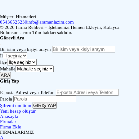
Müşteri Hizmetleri
05436525230
info@aramanlazim.com
© 2026 Firma Rehberi – İşletmenizi Hemen Ekleyin, Kolayca
Bulunsun - com Tüm hakları saklıdır.
Görevli Ara
Bir isim veya kişiyi arayın
İl
İlçe
Mahalle
ARA
Giriş Yap
E-posta Adresi veya Telefon
Parola
GİRİŞ YAP
Şifremi unuttum
Yeni hesap oluştur
Anasayfa
Firmalar
Firma Ekle
FİRMALARIMIZ
A