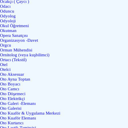
Ocakçı ( Çaycı )
Odacı
Oduncu
Odyolog
Odyoloji
Okul Öğretmeni
Okutman
Opera Sanatçısı
Organizasyon -Davet
Orgcu
Orman Mühendisi
Ornitolog (veya kuşbilimci)
Ortacı (Tekstil)
Otel
Otelci
Oto Aksesuar
Oto Ayna Toptan
Oto Boyacı
Oto Camcı
Oto Döşemeci
Oto Elektrikçi
Oto Galeri -Elemanı
Oto Galerisi
Oto Kuaför & Uygulama Merkezi
Oto Kuaför Elemanı
Oto Kurtarıcı
Oto Lastik Tamircisi