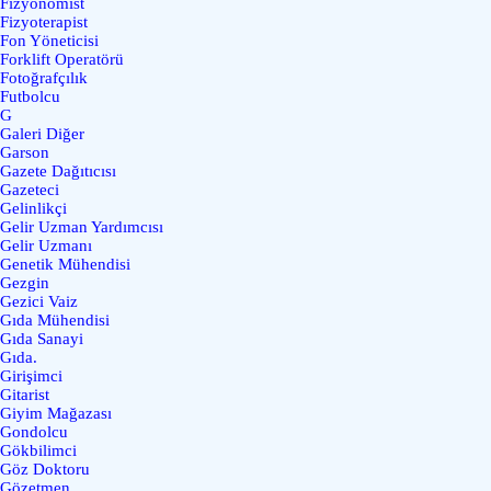
Fizyonomist
Fizyoterapist
Fon Yöneticisi
Forklift Operatörü
Fotoğrafçılık
Futbolcu
G
Galeri Diğer
Garson
Gazete Dağıtıcısı
Gazeteci
Gelinlikçi
Gelir Uzman Yardımcısı
Gelir Uzmanı
Genetik Mühendisi
Gezgin
Gezici Vaiz
Gıda Mühendisi
Gıda Sanayi
Gıda.
Girişimci
Gitarist
Giyim Mağazası
Gondolcu
Gökbilimci
Göz Doktoru
Gözetmen