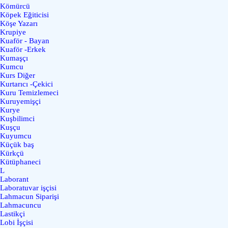
Kömürcü
Köpek Eğiticisi
Köşe Yazarı
Krupiye
Kuaför - Bayan
Kuaför -Erkek
Kumaşçı
Kumcu
Kurs Diğer
Kurtarıcı -Çekici
Kuru Temizlemeci
Kuruyemişçi
Kurye
Kuşbilimci
Kuşçu
Kuyumcu
Küçük baş
Kürkçü
Kütüphaneci
L
Laborant
Laboratuvar işçisi
Lahmacun Siparişi
Lahmacuncu
Lastikçi
Lobi İşçisi