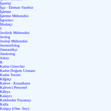
İşaretçi
İşçi - Eleman Vasıfsız
İşletme
İşletme Mühendisi
İşportacı
İthalatçı
J
Jeofizik Mühendisi
Jeolog
Jeoloji Mühendisi
Jeomorfolog
Jimnastikçi
Jinekolog
Jokey
K
Kabin Görevlisi
Kadın Doğum Uzmanı
Kadın Terzisi
Kâğıtçı
Kahve - Kıraathane
Kahveci Personel
Kâhya
Kalaycı
Kalebodur Fayansçı
Kalfa
Kalıpçı (Otm. Sny)