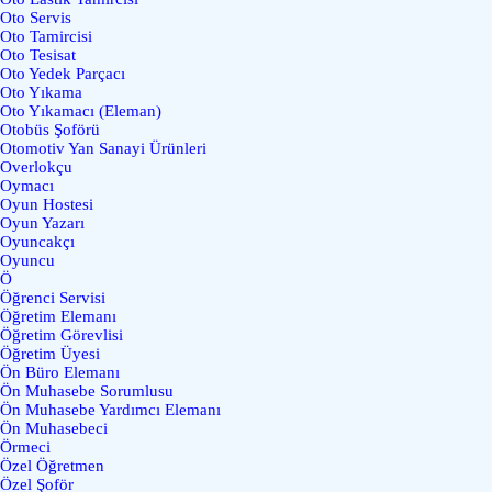
Oto Servis
Oto Tamircisi
Oto Tesisat
Oto Yedek Parçacı
Oto Yıkama
Oto Yıkamacı (Eleman)
Otobüs Şoförü
Otomotiv Yan Sanayi Ürünleri
Overlokçu
Oymacı
Oyun Hostesi
Oyun Yazarı
Oyuncakçı
Oyuncu
Ö
Öğrenci Servisi
Öğretim Elemanı
Öğretim Görevlisi
Öğretim Üyesi
Ön Büro Elemanı
Ön Muhasebe Sorumlusu
Ön Muhasebe Yardımcı Elemanı
Ön Muhasebeci
Örmeci
Özel Öğretmen
Özel Şoför