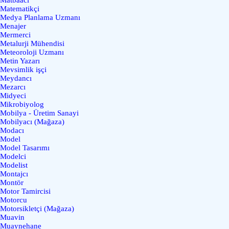
Matematikçi
Medya Planlama Uzmanı
Menajer
Mermerci
Metalurji Mühendisi
Meteoroloji Uzmanı
Metin Yazarı
Mevsimlik işçi
Meydancı
Mezarcı
Midyeci
Mikrobiyolog
Mobilya - Üretim Sanayi
Mobilyacı (Mağaza)
Modacı
Model
Model Tasarımı
Modelci
Modelist
Montajcı
Montör
Motor Tamircisi
Motorcu
Motorsikletçi (Mağaza)
Muavin
Muaynehane