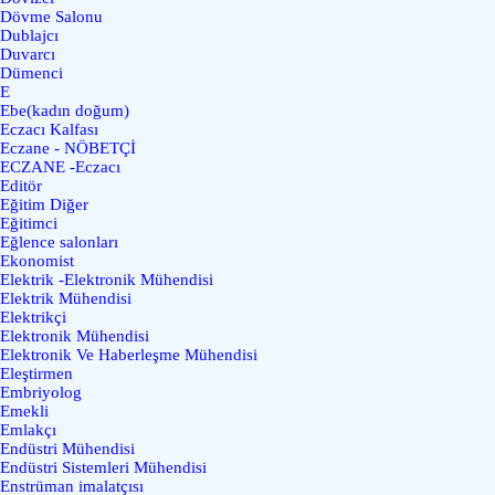
Dövme Salonu
Dublajcı
Duvarcı
Dümenci
E
Ebe(kadın doğum)
Eczacı Kalfası
Eczane - NÖBETÇİ
ECZANE -Eczacı
Editör
Eğitim Diğer
Eğitimci
Eğlence salonları
Ekonomist
Elektrik -Elektronik Mühendisi
Elektrik Mühendisi
Elektrikçi
Elektronik Mühendisi
Elektronik Ve Haberleşme Mühendisi
Eleştirmen
Embriyolog
Emekli
Emlakçı
Endüstri Mühendisi
Endüstri Sistemleri Mühendisi
Enstrüman imalatçısı