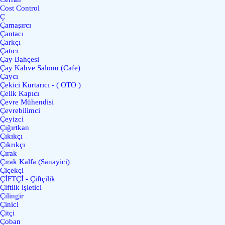
Cost Control
Ç
Çamaşırcı
Çantacı
Çarkçı
Çatıcı
Çay Bahçesi
Çay Kahve Salonu (Cafe)
Çaycı
Çekici Kurtarıcı - ( OTO )
Çelik Kapıcı
Çevre Mühendisi
Çevrebilimci
Çeyizci
Çığırtkan
Çıkıkçı
Çıkrıkçı
Çırak
Çırak Kalfa (Sanayici)
Çiçekçi
ÇİFTÇİ - Çiftçilik
Çiftlik işletici
Çilingir
Çinici
Çitçi
Çoban