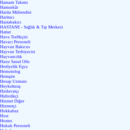
Hamam Takımı
Hamurkâr
Harita Mühendisi
Haritacı
Hastabakıcı
HASTANE - Sağlık & Tıp Merkezi
Hattat
Hava Trafikçisi
Havacı Personeli
Hayvan Bakıcısı
Hayvan Terbiyecisi
Hayvancılık
Hazır Sanal Ofis
Hediyelik Eşya
Hemotolog
Hemşire
Hesap Uzmanı
Heykeltıraş
Hırdavatçı
Hidrolikçi
Hizmet Diğer
Hizmetçi
Hokkabaz
Host
Hostes
Hukuk Personeli