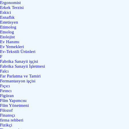
Ergonomist
Erkek Terzisi
Eskici
Esnaflık
Estetisyen
Etimolog
Etnolog
Etolojist
Ev Hanımı
Ev Yemekleri
Ev-Tekstili Ürünleri
F
Fabrika Sanayii işçisi
Fabrika Sanayii İşletmesi
Falcı
Far Parlatma ve Tamiri
Fermantasyon işçisi
Fıçıcı
Fırıncı
Figüran
Film Yapımcısı
Film Yönetmeni
Filozof
Finansçı
firma rehberi
Fizikçi