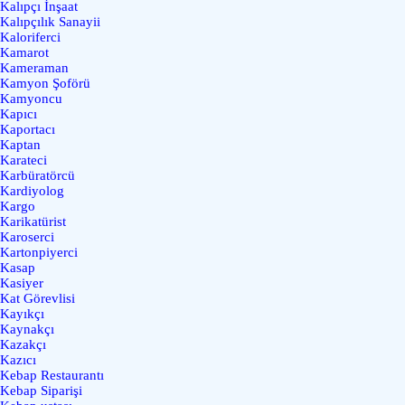
Kalıpçı İnşaat
Kalıpçılık Sanayii
Kaloriferci
Kamarot
Kameraman
Kamyon Şoförü
Kamyoncu
Kapıcı
Kaportacı
Kaptan
Karateci
Karbüratörcü
Kardiyolog
Kargo
Karikatürist
Karoserci
Kartonpiyerci
Kasap
Kasiyer
Kat Görevlisi
Kayıkçı
Kaynakçı
Kazakçı
Kazıcı
Kebap Restaurantı
Kebap Siparişi