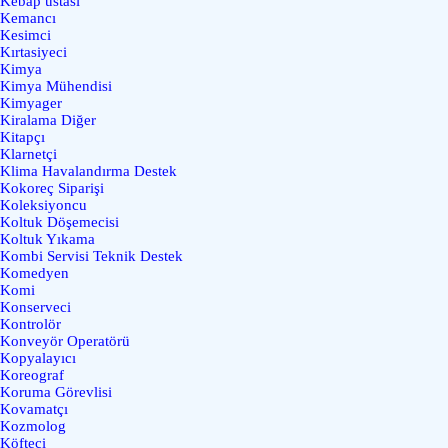
Kebap ustası
Kemancı
Kesimci
Kırtasiyeci
Kimya
Kimya Mühendisi
Kimyager
Kiralama Diğer
Kitapçı
Klarnetçi
Klima Havalandırma Destek
Kokoreç Siparişi
Koleksiyoncu
Koltuk Döşemecisi
Koltuk Yıkama
Kombi Servisi Teknik Destek
Komedyen
Komi
Konserveci
Kontrolör
Konveyör Operatörü
Kopyalayıcı
Koreograf
Koruma Görevlisi
Kovamatçı
Kozmolog
Köfteci