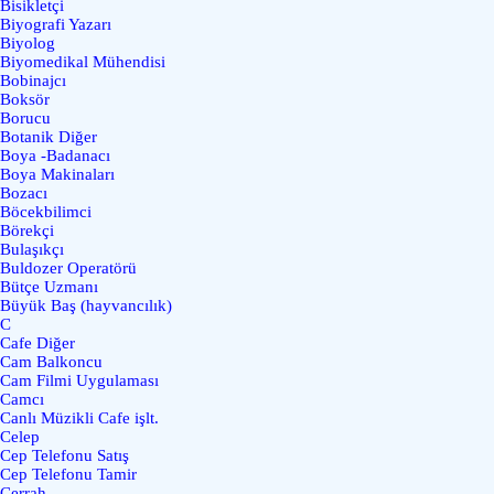
Bisikletçi
Biyografi Yazarı
Biyolog
Biyomedikal Mühendisi
Bobinajcı
Boksör
Borucu
Botanik Diğer
Boya -Badanacı
Boya Makinaları
Bozacı
Böcekbilimci
Börekçi
Bulaşıkçı
Buldozer Operatörü
Bütçe Uzmanı
Büyük Baş (hayvancılık)
C
Cafe Diğer
Cam Balkoncu
Cam Filmi Uygulaması
Camcı
Canlı Müzikli Cafe işlt.
Celep
Cep Telefonu Satış
Cep Telefonu Tamir
Cerrah