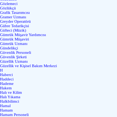
Gözlemeci
Gözlükçü
Grafik Tasarımcısı
Gramer Uzmanı
Greyder Operatörü
Gübre Tedarikçisi
Güfteci (Müzik)
Gümrük Müşavir Yardımcısı
Gümrük Müşaviri
Gümrük Uzmanı
Gündelikçi
Güvenlik Personeli
Güvenlik Şirketi
Güzellik Uzmanı
Güzellik ve Kişisel Bakım Merkezi
H
Haberci
Haddeci
Hademe
Hakem
Halı ve Kilim
Halı Yıkama
Halkbilimci
Hamal
Hamam
Hamam Personeli