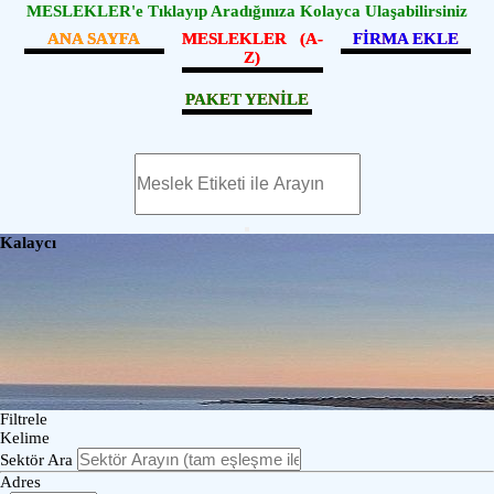
MESLEKLER'e Tıklayıp Aradığınıza Kolayca Ulaşabilirsiniz
ANA SAYFA
MESLEKLER (A-
FİRMA EKLE
Z)
PAKET YENİLE
Kalaycı
Filtrele
Kelime
Sektör Ara
Adres