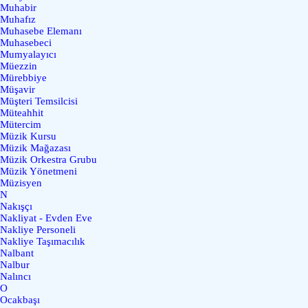
Muhabir
Muhafız
Muhasebe Elemanı
Muhasebeci
Mumyalayıcı
Müezzin
Mürebbiye
Müşavir
Müşteri Temsilcisi
Müteahhit
Mütercim
Müzik Kursu
Müzik Mağazası
Müzik Orkestra Grubu
Müzik Yönetmeni
Müzisyen
N
Nakışçı
Nakliyat - Evden Eve
Nakliye Personeli
Nakliye Taşımacılık
Nalbant
Nalbur
Nalıncı
O
Ocakbaşı