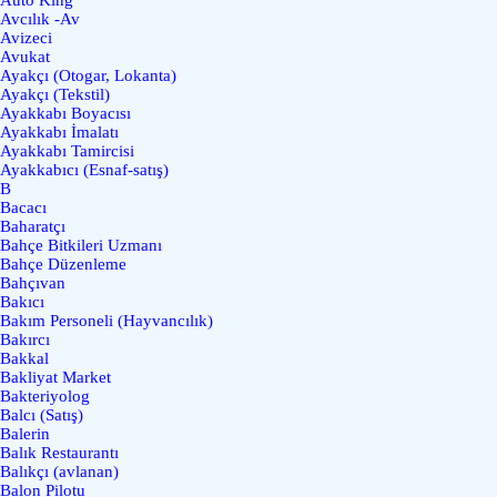
Avcılık -Av
Avizeci
Avukat
Ayakçı (Otogar, Lokanta)
Ayakçı (Tekstil)
Ayakkabı Boyacısı
Ayakkabı İmalatı
Ayakkabı Tamircisi
Ayakkabıcı (Esnaf-satış)
B
Bacacı
Baharatçı
Bahçe Bitkileri Uzmanı
Bahçe Düzenleme
Bahçıvan
Bakıcı
Bakım Personeli (Hayvancılık)
Bakırcı
Bakkal
Bakliyat Market
Bakteriyolog
Balcı (Satış)
Balerin
Balık Restaurantı
Balıkçı (avlanan)
Balon Pilotu