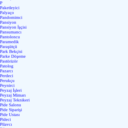
P
Paketleyici
Palyaço
Pandomimci
Pansiyon
Pansiyon İşçisi
Pansumancı
Pantoloncu
Paramedik
Paraşütçü
Park Bekçisi
Parke Döşeme
Pastörizör
Patolog
Pazarcı
Perdeci
Perukçu
Peynirci
Peyzaj İşleri
Peyzaj Mimarı
Peyzaj Teknikeri
Pide Salonu
Pide Siparişi
Pide Ustası
Pideci
Pilavcı