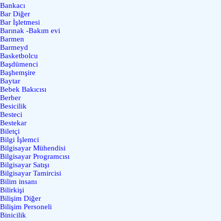
Bankacı
Bar Diğer
Bar İşletmesi
Barınak -Bakım evi
Barmen
Barmeyd
Basketbolcu
Başdümenci
Başhemşire
Baytar
Bebek Bakıcısı
Berber
Besicilik
Besteci
Bestekar
Biletçi
Bilgi İşlemci
Bilgisayar Mühendisi
Bilgisayar Programcısı
Bilgisayar Satışı
Bilgisayar Tamircisi
Bilim insanı
Bilirkişi
Bilişim Diğer
Bilişim Personeli
Binicilik