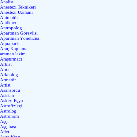
Analist
Anestezi Teknikeri
Anestezi Uzmanı
Animatör
Antikacı
Antropolog
Apartman Görevlisi
Apartman Yöneticisi
Aquapark
Araç Kaplama
araman lazim
Araştırmacı
Arbist
Arıcı
Arkeolog
Armatör
Artist
Asansörcü
Asistan
Askeri Eşya
Astrofizikçi
Astrolog
Astronom
Aşçı
Aşçıbaşı
Atlet
Auto King