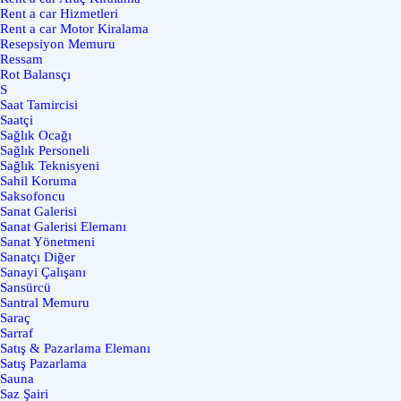
Rent a car Hizmetleri
Rent a car Motor Kiralama
Resepsiyon Memuru
Ressam
Rot Balansçı
S
Saat Tamircisi
Saatçi
Sağlık Ocağı
Sağlık Personeli
Sağlık Teknisyeni
Sahil Koruma
Saksofoncu
Sanat Galerisi
Sanat Galerisi Elemanı
Sanat Yönetmeni
Sanatçı Diğer
Sanayi Çalışanı
Sansürcü
Santral Memuru
Saraç
Sarraf
Satış & Pazarlama Elemanı
Satış Pazarlama
Sauna
Saz Şairi