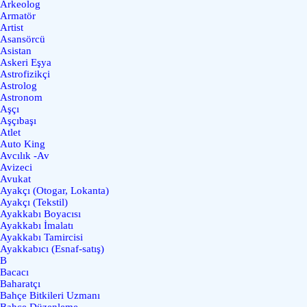
Arkeolog
Armatör
Artist
Asansörcü
Asistan
Askeri Eşya
Astrofizikçi
Astrolog
Astronom
Aşçı
Aşçıbaşı
Atlet
Auto King
Avcılık -Av
Avizeci
Avukat
Ayakçı (Otogar, Lokanta)
Ayakçı (Tekstil)
Ayakkabı Boyacısı
Ayakkabı İmalatı
Ayakkabı Tamircisi
Ayakkabıcı (Esnaf-satış)
B
Bacacı
Baharatçı
Bahçe Bitkileri Uzmanı
Bahçe Düzenleme