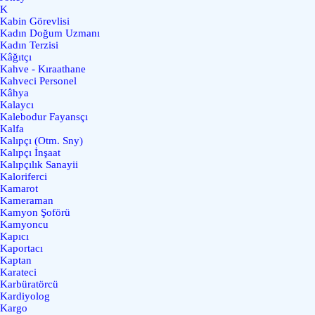
K
Kabin Görevlisi
Kadın Doğum Uzmanı
Kadın Terzisi
Kâğıtçı
Kahve - Kıraathane
Kahveci Personel
Kâhya
Kalaycı
Kalebodur Fayansçı
Kalfa
Kalıpçı (Otm. Sny)
Kalıpçı İnşaat
Kalıpçılık Sanayii
Kaloriferci
Kamarot
Kameraman
Kamyon Şoförü
Kamyoncu
Kapıcı
Kaportacı
Kaptan
Karateci
Karbüratörcü
Kardiyolog
Kargo