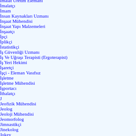
İmalat Üretim Elemanı
İmalatçı
İmam
İnsan Kaynakları Uzmanı
İnşaat Mühendisi
İnşaat Yapı Malzemeleri
İnşaatçı
İpçi
İplikçi
İstatistikçi
İş Güvenliği Uzmanı
İş Ve Uğraşı Terapisti (Ergoterapist)
İş Yeri Hekimi
İşaretçi
İşçi - Eleman Vasıfsız
İşletme
İşletme Mühendisi
İşportacı
İthalatçı
J
Jeofizik Mühendisi
Jeolog
Jeoloji Mühendisi
Jeomorfolog
Jimnastikçi
Jinekolog
Jokey