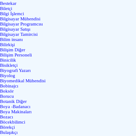
Bestekar
Biletçi
Bilgi İşlemci
Bilgisayar Mühendisi
Bilgisayar Programcısı
Bilgisayar Satışı
Bilgisayar Tamircisi
Bilim insanı
Bilirkişi
Bilişim Diğer
Bilişim Personeli
Binicilik
Bisikletçi
Biyografi Yazarı
Biyolog
Biyomedikal Mühendisi
Bobinajcı
Boksör
Borucu
Botanik Diğer
Boya -Badanacı
Boya Makinaları
Bozacı
Böcekbilimci
Börekçi
Bulaşıkçı