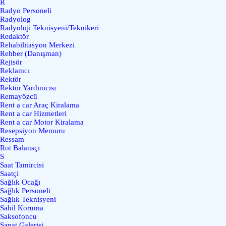
R
Radyo Personeli
Radyolog
Radyoloji Teknisyeni/Teknikeri
Redaktör
Rehabilitasyon Merkezi
Rehber (Danışman)
Rejisör
Reklamcı
Rektör
Rektör Yardımcısı
Remayözcü
Rent a car Araç Kiralama
Rent a car Hizmetleri
Rent a car Motor Kiralama
Resepsiyon Memuru
Ressam
Rot Balansçı
S
Saat Tamircisi
Saatçi
Sağlık Ocağı
Sağlık Personeli
Sağlık Teknisyeni
Sahil Koruma
Saksofoncu
Sanat Galerisi