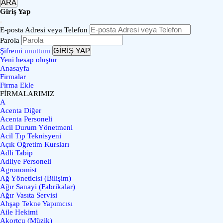
ARA
Giriş Yap
E-posta Adresi veya Telefon
Parola
GİRİŞ YAP
Şifremi unuttum
Yeni hesap oluştur
Anasayfa
Firmalar
Firma Ekle
FİRMALARIMIZ
A
Acenta Diğer
Acenta Personeli
Acil Durum Yönetmeni
Acil Tıp Teknisyeni
Açık Öğretim Kursları
Adli Tabip
Adliye Personeli
Agronomist
Ağ Yöneticisi (Bilişim)
Ağır Sanayi (Fabrikalar)
Ağır Vasıta Servisi
Ahşap Tekne Yapımcısı
Aile Hekimi
Akortçu (Müzik)