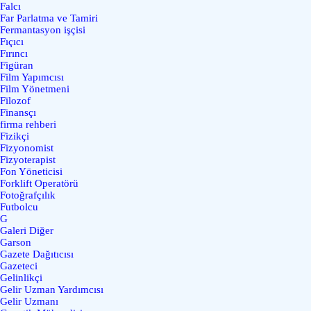
Falcı
Far Parlatma ve Tamiri
Fermantasyon işçisi
Fıçıcı
Fırıncı
Figüran
Film Yapımcısı
Film Yönetmeni
Filozof
Finansçı
firma rehberi
Fizikçi
Fizyonomist
Fizyoterapist
Fon Yöneticisi
Forklift Operatörü
Fotoğrafçılık
Futbolcu
G
Galeri Diğer
Garson
Gazete Dağıtıcısı
Gazeteci
Gelinlikçi
Gelir Uzman Yardımcısı
Gelir Uzmanı