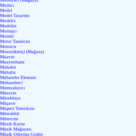
Modacı
Model
Model Tasarımı
Modelci
Modelist
Montajcı
Montör
Motor Tamircisi
Motorcu
Motorsikletçi (Mağaza)
Muavin
Muaynehane
Muhabir
Muhafız
Muhasebe Elemanı
Muhasebeci
Mumyalayıcı
Müezzin
Mürebbiye
Müşavir
Müşteri Temsilcisi
Müteahhit
Mütercim
Müzik Kursu
Müzik Mağazası
Müzik Orkestra Grubu