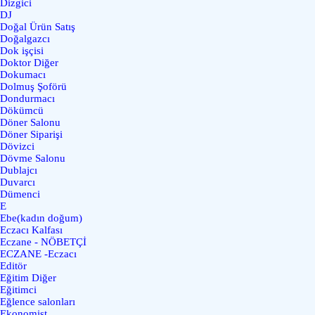
Dizgici
DJ
Doğal Ürün Satış
Doğalgazcı
Dok işçisi
Doktor Diğer
Dokumacı
Dolmuş Şoförü
Dondurmacı
Dökümcü
Döner Salonu
Döner Siparişi
Dövizci
Dövme Salonu
Dublajcı
Duvarcı
Dümenci
E
Ebe(kadın doğum)
Eczacı Kalfası
Eczane - NÖBETÇİ
ECZANE -Eczacı
Editör
Eğitim Diğer
Eğitimci
Eğlence salonları
Ekonomist