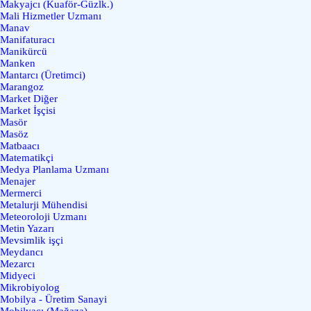
Makyajcı (Kuaför-Güzlk.)
Mali Hizmetler Uzmanı
Manav
Manifaturacı
Manikürcü
Manken
Mantarcı (Üretimci)
Marangoz
Market Diğer
Market İşçisi
Masör
Masöz
Matbaacı
Matematikçi
Medya Planlama Uzmanı
Menajer
Mermerci
Metalurji Mühendisi
Meteoroloji Uzmanı
Metin Yazarı
Mevsimlik işçi
Meydancı
Mezarcı
Midyeci
Mikrobiyolog
Mobilya - Üretim Sanayi
Mobilyacı (Mağaza)