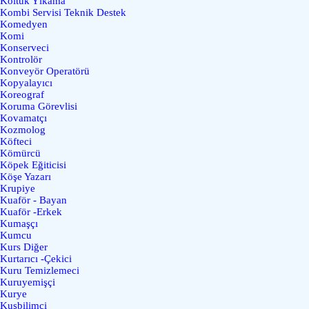
Koltuk Yıkama
Kombi Servisi Teknik Destek
Komedyen
Komi
Konserveci
Kontrolör
Konveyör Operatörü
Kopyalayıcı
Koreograf
Koruma Görevlisi
Kovamatçı
Kozmolog
Köfteci
Kömürcü
Köpek Eğiticisi
Köşe Yazarı
Krupiye
Kuaför - Bayan
Kuaför -Erkek
Kumaşçı
Kumcu
Kurs Diğer
Kurtarıcı -Çekici
Kuru Temizlemeci
Kuruyemişçi
Kurye
Kuşbilimci