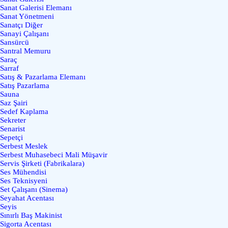
Sanat Galerisi Elemanı
Sanat Yönetmeni
Sanatçı Diğer
Sanayi Çalışanı
Sansürcü
Santral Memuru
Saraç
Sarraf
Satış & Pazarlama Elemanı
Satış Pazarlama
Sauna
Saz Şairi
Sedef Kaplama
Sekreter
Senarist
Sepetçi
Serbest Meslek
Serbest Muhasebeci Mali Müşavir
Servis Şirketi (Fabrikalara)
Ses Mühendisi
Ses Teknisyeni
Set Çalışanı (Sinema)
Seyahat Acentası
Seyis
Sınırlı Baş Makinist
Sigorta Acentası