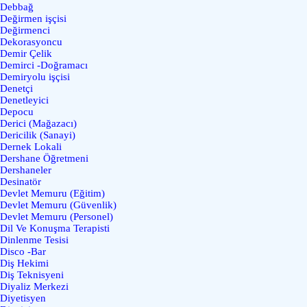
Debbağ
Değirmen işçisi
Değirmenci
Dekorasyoncu
Demir Çelik
Demirci -Doğramacı
Demiryolu işçisi
Denetçi
Denetleyici
Depocu
Derici (Mağazacı)
Dericilik (Sanayi)
Dernek Lokali
Dershane Öğretmeni
Dershaneler
Desinatör
Devlet Memuru (Eğitim)
Devlet Memuru (Güvenlik)
Devlet Memuru (Personel)
Dil Ve Konuşma Terapisti
Dinlenme Tesisi
Disco -Bar
Diş Hekimi
Diş Teknisyeni
Diyaliz Merkezi
Diyetisyen