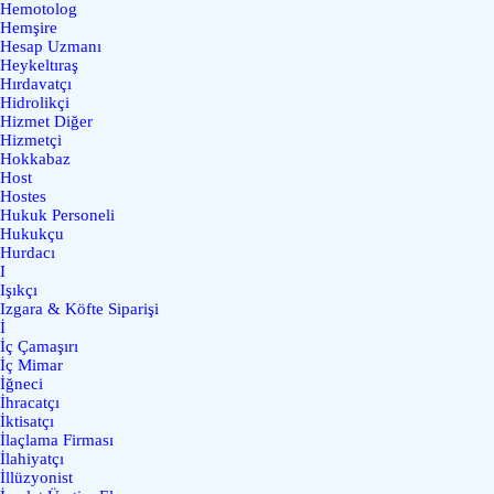
Hemotolog
Hemşire
Hesap Uzmanı
Heykeltıraş
Hırdavatçı
Hidrolikçi
Hizmet Diğer
Hizmetçi
Hokkabaz
Host
Hostes
Hukuk Personeli
Hukukçu
Hurdacı
I
Işıkçı
Izgara & Köfte Siparişi
İ
İç Çamaşırı
İç Mimar
İğneci
İhracatçı
İktisatçı
İlaçlama Firması
İlahiyatçı
İllüzyonist