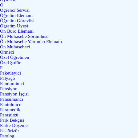
Ö
Öğrenci Servisi
Öğretim Elemanı
Öğretim Görevlisi
Öğretim Üyesi
Ön Büro Elemanı
Ön Muhasebe Sorumlusu
Ön Muhasebe Yardımcı Elemanı
Ön Muhasebeci
Örmeci
Özel Öğretmen
Özel Şoför
P
Paketleyici
Palyaço
Pandomimci
Pansiyon
Pansiyon İşçisi
Pansumancı
Pantoloncu
Paramedik
Paraşütçü
Park Bekçisi
Parke Döşeme
Pastörizör
Patolog