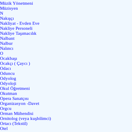
Müzik Yönetmeni
Müzisyen
N
Nakışçı
Nakliyat - Evden Eve
Nakliye Personeli
Nakliye Taşımacılık
Nalbant
Nalbur
Nalıncı
O
Ocakbaşı
Ocakçı ( Çaycı )
Odacı
Oduncu
Odyolog
Odyoloji
Okul Öğretmeni
Okutman
Opera Sanatçısı
Organizasyon -Davet
Orgcu
Orman Mühendisi
Ornitolog (veya kuşbilimci)
Ortacı (Tekstil)
Otel