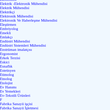
Elektrik -Elektronik Mühendisi
Elektrik Mühendisi
Elektrikçi
Elektronik Mühendisi
Elektronik Ve Haberleşme Mühendisi
Eleştirmen
Embriyolog
Emekli
Emlakçı
Endüstri Mühendisi
Endüstri Sistemleri Mühendisi
Enstrüman imalatçısı
Ergonomist
Erkek Terzisi
Eskici
Esnaflık
Estetisyen
Etimolog
Etnolog
Etolojist
Ev Hanımı
Ev Yemekleri
Ev-Tekstili Ürünleri
F
Fabrika Sanayii işçisi
Fabrika Sanayii İşletmesi