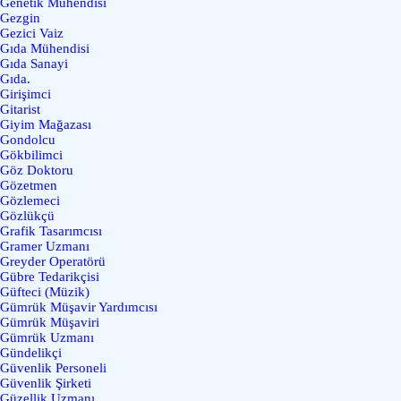
Genetik Mühendisi
Gezgin
Gezici Vaiz
Gıda Mühendisi
Gıda Sanayi
Gıda.
Girişimci
Gitarist
Giyim Mağazası
Gondolcu
Gökbilimci
Göz Doktoru
Gözetmen
Gözlemeci
Gözlükçü
Grafik Tasarımcısı
Gramer Uzmanı
Greyder Operatörü
Gübre Tedarikçisi
Güfteci (Müzik)
Gümrük Müşavir Yardımcısı
Gümrük Müşaviri
Gümrük Uzmanı
Gündelikçi
Güvenlik Personeli
Güvenlik Şirketi
Güzellik Uzmanı