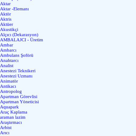
Aktar
Aktar -Elemanı
Aktör
Aktris
Aktüer
Akustikçi
Alçıcı (Dekarasyon)
AMBALAJCI - Üretim
Ambar
Ambarcı
Ambulans Şoförü
Anahtarcı
Analist
Anestezi Teknikeri
Anestezi Uzmanı
Animatör
Antikacı
Antropolog
Apartman Görevlisi
Apartman Yöneticisi
Aquapark
Araç Kaplama
araman lazim
Araştırmacı
Arbist
Arıcı