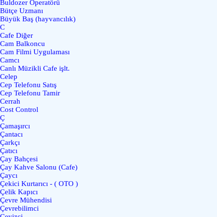
Buldozer Operatörü
Bütçe Uzmanı
Büyük Baş (hayvancılık)
C
Cafe Diğer
Cam Balkoncu
Cam Filmi Uygulaması
Camcı
Canlı Müzikli Cafe işlt.
Celep
Cep Telefonu Satış
Cep Telefonu Tamir
Cerrah
Cost Control
Ç
Çamaşırcı
Çantacı
Çarkçı
Çatıcı
Çay Bahçesi
Çay Kahve Salonu (Cafe)
Çaycı
Çekici Kurtarıcı - ( OTO )
Çelik Kapıcı
Çevre Mühendisi
Çevrebilimci
Çeyizci