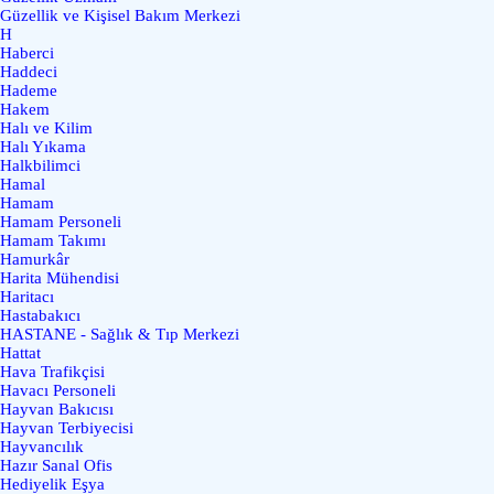
Güzellik ve Kişisel Bakım Merkezi
H
Haberci
Haddeci
Hademe
Hakem
Halı ve Kilim
Halı Yıkama
Halkbilimci
Hamal
Hamam
Hamam Personeli
Hamam Takımı
Hamurkâr
Harita Mühendisi
Haritacı
Hastabakıcı
HASTANE - Sağlık & Tıp Merkezi
Hattat
Hava Trafikçisi
Havacı Personeli
Hayvan Bakıcısı
Hayvan Terbiyecisi
Hayvancılık
Hazır Sanal Ofis
Hediyelik Eşya