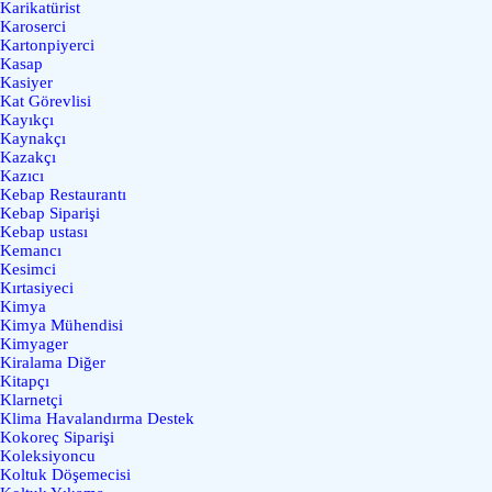
Karikatürist
Karoserci
Kartonpiyerci
Kasap
Kasiyer
Kat Görevlisi
Kayıkçı
Kaynakçı
Kazakçı
Kazıcı
Kebap Restaurantı
Kebap Siparişi
Kebap ustası
Kemancı
Kesimci
Kırtasiyeci
Kimya
Kimya Mühendisi
Kimyager
Kiralama Diğer
Kitapçı
Klarnetçi
Klima Havalandırma Destek
Kokoreç Siparişi
Koleksiyoncu
Koltuk Döşemecisi