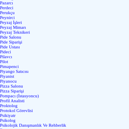
Pazarcı
Perdeci
Perukçu
Peynirci
Peyzaj İşleri
Peyzaj Mimarı
Peyzaj Teknikeri
Pide Salonu
Pide Siparişi
Pide Ustası
Pideci
Pilavcı
Pilot
Pimapenci
Piyango Satıcısı
Piyanist
Piyanocu
Pizza Salonu
Pizza Siparişi
Pompacı (İstasyoncu)
Profil Analisti
Proktolog
Protokol Görevlisi
Psikiyatr
Psikolog
Psikolojik Danışmanlık Ve Rehberlik