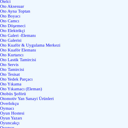
Otelci
Oto Aksesuar
Oto Ayna Toptan
Oto Boyacı
Oto Camcı
Oto Döşemeci
Oto Elektrikçi
Oto Galeri -Elemanı
Oto Galerisi
Oto Kuaför & Uygulama Merkezi
Oto Kuaför Elemanı
Oto Kurtarıcı
Oto Lastik Tamircisi
Oto Servis
Oto Tamircisi
Oto Tesisat
Oto Yedek Parçacı
Oto Yıkama
Oto Yıkamacı (Eleman)
Otobüs Şoförü
Otomotiv Yan Sanayi Ürünleri
Overlokçu
Oymacı
Oyun Hostesi
Oyun Yazarı
Oyuncakçı
Oyuncu