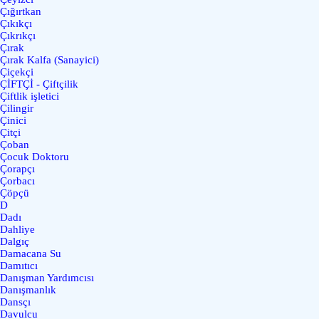
Çığırtkan
Çıkıkçı
Çıkrıkçı
Çırak
Çırak Kalfa (Sanayici)
Çiçekçi
ÇİFTÇİ - Çiftçilik
Çiftlik işletici
Çilingir
Çinici
Çitçi
Çoban
Çocuk Doktoru
Çorapçı
Çorbacı
Çöpçü
D
Dadı
Dahliye
Dalgıç
Damacana Su
Damıtıcı
Danışman Yardımcısı
Danışmanlık
Dansçı
Davulcu