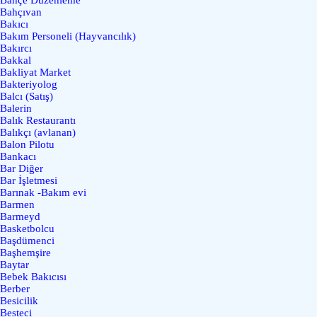
Bahçıvan
Bakıcı
Bakım Personeli (Hayvancılık)
Bakırcı
Bakkal
Bakliyat Market
Bakteriyolog
Balcı (Satış)
Balerin
Balık Restaurantı
Balıkçı (avlanan)
Balon Pilotu
Bankacı
Bar Diğer
Bar İşletmesi
Barınak -Bakım evi
Barmen
Barmeyd
Basketbolcu
Başdümenci
Başhemşire
Baytar
Bebek Bakıcısı
Berber
Besicilik
Besteci