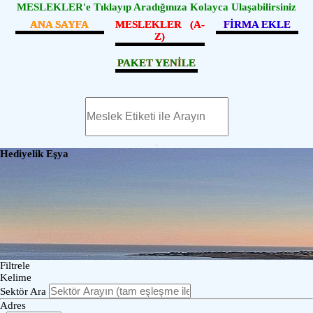
MESLEKLER'e Tıklayıp Aradığınıza Kolayca Ulaşabilirsiniz
ANA SAYFA
MESLEKLER (A-
FİRMA EKLE
Z)
PAKET YENİLE
Hediyelik Eşya
Filtrele
Kelime
Sektör Ara
Adres