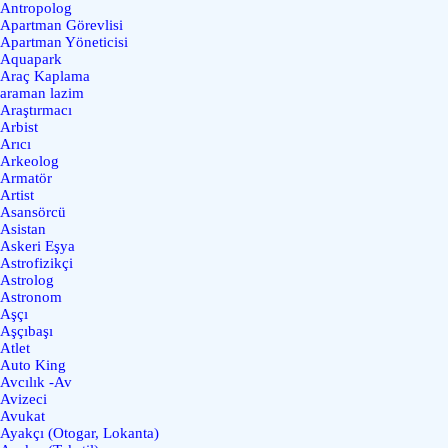
Antropolog
Apartman Görevlisi
Apartman Yöneticisi
Aquapark
Araç Kaplama
araman lazim
Araştırmacı
Arbist
Arıcı
Arkeolog
Armatör
Artist
Asansörcü
Asistan
Askeri Eşya
Astrofizikçi
Astrolog
Astronom
Aşçı
Aşçıbaşı
Atlet
Auto King
Avcılık -Av
Avizeci
Avukat
Ayakçı (Otogar, Lokanta)