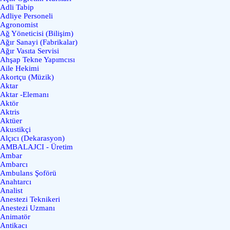
Adli Tabip
Adliye Personeli
Agronomist
Ağ Yöneticisi (Bilişim)
Ağır Sanayi (Fabrikalar)
Ağır Vasıta Servisi
Ahşap Tekne Yapımcısı
Aile Hekimi
Akortçu (Müzik)
Aktar
Aktar -Elemanı
Aktör
Aktris
Aktüer
Akustikçi
Alçıcı (Dekarasyon)
AMBALAJCI - Üretim
Ambar
Ambarcı
Ambulans Şoförü
Anahtarcı
Analist
Anestezi Teknikeri
Anestezi Uzmanı
Animatör
Antikacı