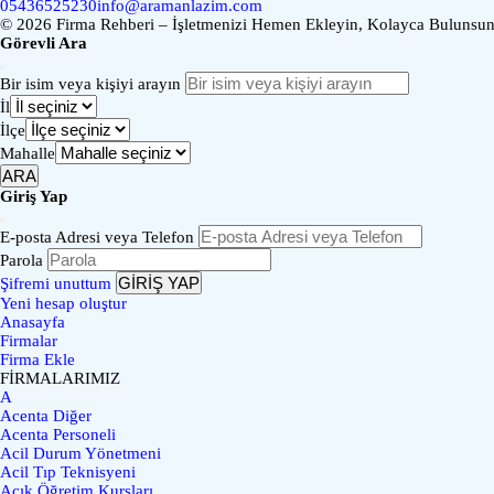
05436525230
info@aramanlazim.com
© 2026 Firma Rehberi – İşletmenizi Hemen Ekleyin, Kolayca Bulunsun 
Görevli Ara
Bir isim veya kişiyi arayın
İl
İlçe
Mahalle
ARA
Giriş Yap
E-posta Adresi veya Telefon
Parola
GİRİŞ YAP
Şifremi unuttum
Yeni hesap oluştur
Anasayfa
Firmalar
Firma Ekle
FİRMALARIMIZ
A
Acenta Diğer
Acenta Personeli
Acil Durum Yönetmeni
Acil Tıp Teknisyeni
Açık Öğretim Kursları