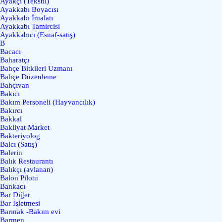
Ayakçı (Tekstil)
Ayakkabı Boyacısı
Ayakkabı İmalatı
Ayakkabı Tamircisi
Ayakkabıcı (Esnaf-satış)
B
Bacacı
Baharatçı
Bahçe Bitkileri Uzmanı
Bahçe Düzenleme
Bahçıvan
Bakıcı
Bakım Personeli (Hayvancılık)
Bakırcı
Bakkal
Bakliyat Market
Bakteriyolog
Balcı (Satış)
Balerin
Balık Restaurantı
Balıkçı (avlanan)
Balon Pilotu
Bankacı
Bar Diğer
Bar İşletmesi
Barınak -Bakım evi
Barmen