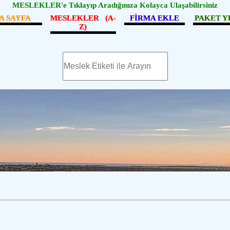
MESLEKLER'e Tıklayıp Aradığınıza Kolayca Ulaşabilirsiniz
A SAYFA
MESLEKLER (A-
FİRMA EKLE
PAKET Y
Z)