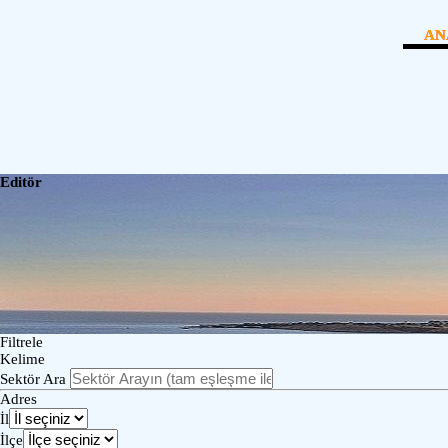
AN
Editör
Filtrele
Kelime
Sektör Ara
Adres
İl
İlçe